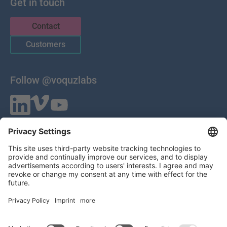
Get in touch
Contact
Customers
Follow @voquzlabs
VOQUZ Labs GmbH
Lilienthalstrasse 27
85399 Hallbergmoos
Germany
VAT ID: DE 283785746
HRB 309251
Local Court of Munich
© 2026 All Rights Reserved