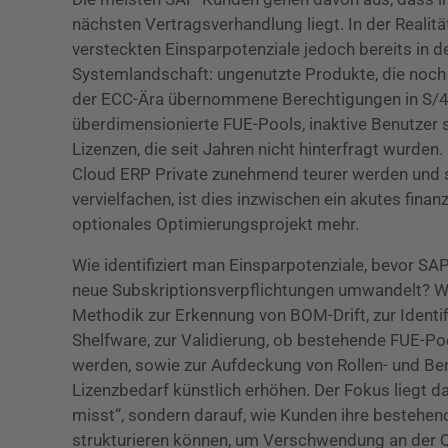
nächsten Vertragsverhandlung liegt. In der Realitä
versteckten Einsparpotenziale jedoch bereits in 
Systemlandschaft: ungenutzte Produkte, die noch 
der ECC-Ära übernommene Berechtigungen in S/4
überdimensionierte FUE-Pools, inaktive Benutzer 
Lizenzen, die seit Jahren nicht hinterfragt wurde
Cloud ERP Private zunehmend teurer werden und 
vervielfachen, ist dies inzwischen ein akutes fina
optionales Optimierungsprojekt mehr.
Wie identifiziert man Einsparpotenziale, bevor S
neue Subskriptionsverpflichtungen umwandelt? Wi
Methodik zur Erkennung von BOM-Drift, zur Ident
Shelfware, zur Validierung, ob bestehende FUE-Poo
werden, sowie zur Aufdeckung von Rollen- und Be
Lizenzbedarf künstlich erhöhen. Der Fokus liegt d
misst“, sondern darauf, wie Kunden ihre bestehe
strukturieren können, um Verschwendung an der Q