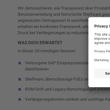
Wir demonstrieren, wie Transparenz über Produk
Benutzerverteilung und historische Shelfware ge
ungenutzten Vertragswert in unmittelbare Einspar
erhalten ein konkretes Framework, um interne An
Druck bei Verlängerungen zu reduzieren und unnöt
WAS DICH ERWARTET
In dieser 20-minütigen Session:
Verborgene SAP-Einsparpotenziale in der be
identifizieren
Shelfware, überschüssige FUEs und Verschwe
BOM-Drift und Legacy-Berechtigungen erken
Verlängerungskosten senken und unnötige Kä