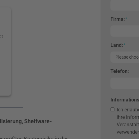
Firma:
*
ct
Land:
*
Telefon:
t
Informations
Ich erlau
ihre Infor
lisierung, Shelfware-
Veranstal
verwenden
 größtes Kostenrisiko in der