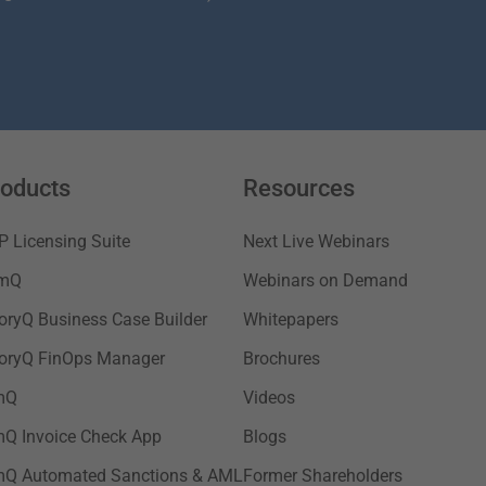
oducts
Resources
P Licensing Suite
Next Live Webinars
mQ
Webinars on Demand
soryQ Business Case Builder
Whitepapers
soryQ FinOps Manager
Brochures
mQ
Videos
mQ Invoice Check App
Blogs
mQ Automated Sanctions & AML
Former Shareholders