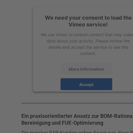
We need your consent to load the
Vimeo service!
We use Vimeo to embed content that may colle
data about your activity. Please review the
details and accept the service to see this
content.
More Information
Accept
powered by
Usercentrics Consent Managemen
Platform
Ein praxisorientierter Ansatz zur BOM-Rationa
Bereinigung und FUE-Optimierung
Die meisten SAP-Kunden gehen davon aus, dass ihr