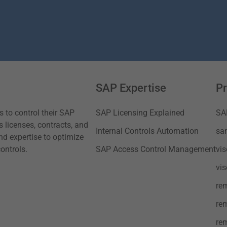
SAP Expertise
Pr
to control their SAP
SAP Licensing Explained
SA
s licenses, contracts, and
Internal Controls Automation
sa
nd expertise to optimize
ontrols.
SAP Access Control Management
vi
vi
re
re
re