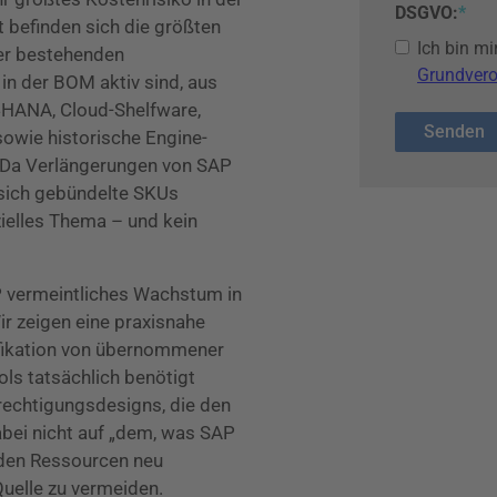
DSGVO:
*
t befinden sich die größten
Ich bin m
der bestehenden
Grundver
in der BOM aktiv sind, aus
HANA, Cloud-Shelfware,
sowie historische Engine-
n. Da Verlängerungen von SAP
sich gebündelte SKUs
nzielles Thema – und kein
AP vermeintliches Wachstum in
r zeigen eine praxisnahe
ifikation von übernommener
ls tatsächlich benötigt
rechtigungsdesigns, die den
abei nicht auf „dem, was SAP
nden Ressourcen neu
uelle zu vermeiden.