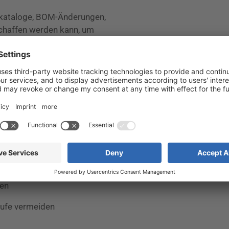
tkataloge, BOM-Änderungen,
schaffen werden kann, um
potenziale zu überführen. Sie
nahmen zu hinterfragen, den
ige Käufe zu vermeiden.
stehenden Systemlandschaft
ndung eliminieren
nen
ufe vermeiden