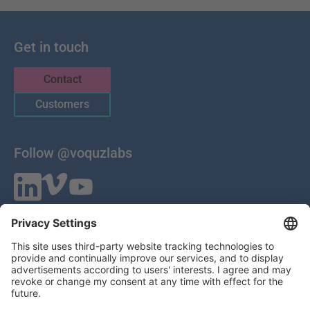
Get in touch
Contact
Customers
Follow @voquzlabs
VOQUZ Labs GmbH
Lilienthalstrasse 27
85399 Hallbergmoos
Germany
VAT ID: DE 283785746
HRB 309251